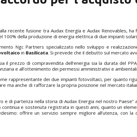
alla
recente fusione
tra Audax Energía e Audax Renovables, ha f
l 100% della produzione di energia elettrica di due impianti solar
imento Ngc Partners specializzato nello sviluppo e realizzazione 
ovoltaico
in
Basilicata
. Si prevede che il debutto sul mercato av
ia il prezzo di compravendita dell’energia sia la durata del PPA
inanziaria e all’ottenimento dei permessi amministrativi e ambiental
come rappresentante dei due impianti fotovoltaici, per quanto ri
dare ma anche di rafforzare la propria posizione nel mercato italia
vo e di partenza nella storia di Audax Energia nel nostro Paese”
scita continua e sostenuta registrata in questi anni, quanto un elem
edesimo: offrire un servizio sempre migliore all’utenza, con la