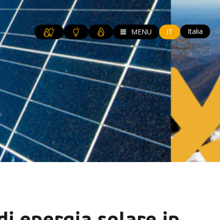
Italia
MENU
IT
i energia solare in